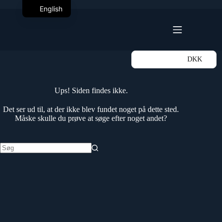
Fortsæt
English
til
Indkøbskurv
indhold
DKK
Ups! Siden findes ikke.
Det ser ud til, at der ikke blev fundet noget på dette sted.
Måske skulle du prøve at søge efter noget andet?
Ingen
resultater